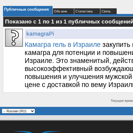
Публичные сообщения
Обо мне
Статистика
Связь
Показано с 1 по
1
из
1
публичных сообщени
kamagraPi
Камагра гель в Израиле
закупить 
камагра для потенции и повышен
Израиле. Это знаменитый, дейс
высокоэффективный возбуждающ
повышения и улучшения мужской 
цене с доставкой по вему Израил
Текущее врем