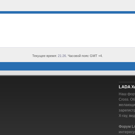
Текущее время:
21:26
. Часовой пояс GMT +4.
LADA X
Наш фору
Cross. О
желающий
зарегист
X-ray, ви
Форум L
интересу