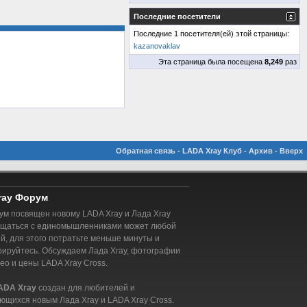
Последние посетители
Последние 1 посетителя(ей) этой страницы:
kazanovaklav
Эта страница была посещена
8,249
раз
Обратная связь
-
LADA Xray Клуб
-
Архив
-
Вверх
ray Форум
м посвящен новому LADA Xray и Лада Xray
бщаться с единомышленниками может любой
, для этого потратьте меньше минуты и
рируйтесь. Обсуждаем Лада Xray, фотографии
део и цены LADA Xray Cross.
ADA Xray
создан для любителей и
ющихся новым Лада Xray и LADA Xray Cross.