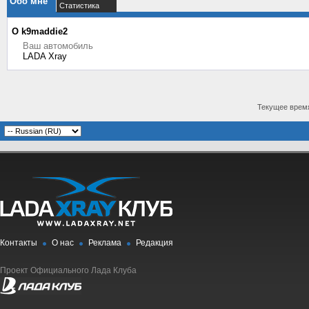
Обо мне
Статистика
О k9maddie2
Ваш автомобиль
LADA Xray
Текущее врем
Контакты
О нас
Реклама
Редакция
Проект Официального Лада Клуба