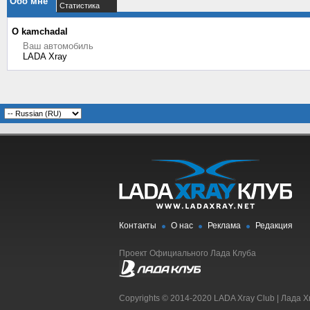
Обо мне
Статистика
О kamchadal
Ваш автомобиль
LADA Xray
Контакты
О нас
Реклама
Редакция
Проект Официального Лада Клуба
Copyrights © 2014-2020 LADA Xray Club | Лада X