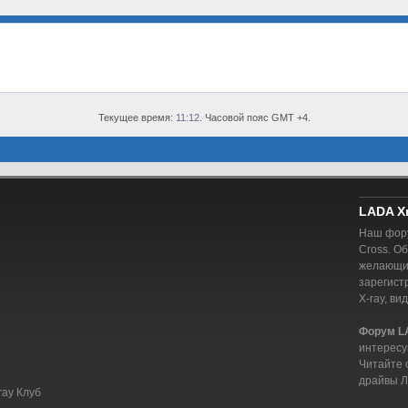
Текущее время:
11:12
. Часовой пояс GMT +4.
LADA X
Наш фору
Cross. О
желающий
зарегист
X-ray, ви
Форум L
интересу
Читайте 
драйвы Л
ray Клуб