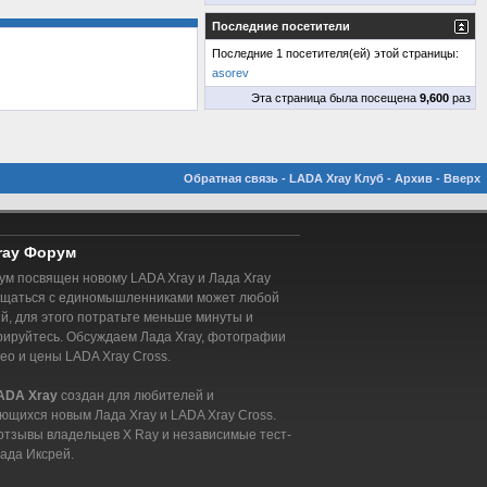
Последние посетители
Последние 1 посетителя(ей) этой страницы:
asorev
Эта страница была посещена
9,600
раз
Обратная связь
-
LADA Xray Клуб
-
Архив
-
Вверх
ray Форум
м посвящен новому LADA Xray и Лада Xray
бщаться с единомышленниками может любой
, для этого потратьте меньше минуты и
рируйтесь. Обсуждаем Лада Xray, фотографии
део и цены LADA Xray Cross.
ADA Xray
создан для любителей и
ющихся новым Лада Xray и LADA Xray Cross.
отзывы владельцев X Ray и независимые тест-
ада Иксрей.