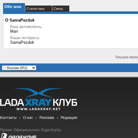
Обо мне
Статистика
Связь
О SamaPezduk
Ваш автомобиль
Man
Ваши интересы
SamaPezduk
Текущее врем
Контакты
О нас
Реклама
Редакция
Проект Официального Лада Клуба