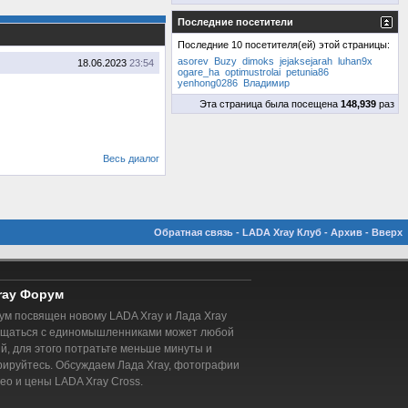
Последние посетители
Последние 10 посетителя(ей) этой страницы:
asorev
Buzy
dimoks
jejaksejarah
luhan9x
18.06.2023
23:54
ogare_ha
optimustrolai
petunia86
yenhong0286
Владимир
Эта страница была посещена
148,939
раз
Весь диалог
Обратная связь
-
LADA Xray Клуб
-
Архив
-
Вверх
ray Форум
м посвящен новому LADA Xray и Лада Xray
бщаться с единомышленниками может любой
, для этого потратьте меньше минуты и
рируйтесь. Обсуждаем Лада Xray, фотографии
део и цены LADA Xray Cross.