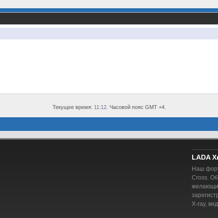
Текущее время:
11:12
. Часовой пояс GMT +4.
LADA X
Наш фору
Cross. О
желающий
зарегист
X-ray, ви