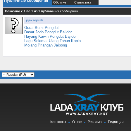
Публичные сообщения
Обо мне
Статистика
Показано с 1 по
1
из
1
публичных сообщений
jejaksejarah
Gurat Bumi Pongdut
Dasar Jodo Pongdut Bajidor
Hayang Kawin Pongdut Bajidor
Lagu Selamat Ulang Tahun Koplo
Mojang Priangan Jaipong
Контакты
О нас
Реклама
Редакция