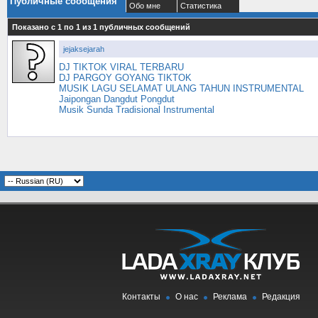
Публичные сообщения
Обо мне
Статистика
Показано с 1 по
1
из
1
публичных сообщений
jejaksejarah
DJ TIKTOK VIRAL TERBARU
DJ PARGOY GOYANG TIKTOK
MUSIK LAGU SELAMAT ULANG TAHUN INSTRUMENTAL
Jaipongan Dangdut Pongdut
Musik Sunda Tradisional Instrumental
Контакты
О нас
Реклама
Редакция