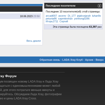
Последние посетители
Последние 10 посетителя(ей) этой страницы:
arcadi007
asorev
Di_177
jejaksejarah
luhan9x
18.06.2023
23:50
petunia86
sapmtinnhan
yenhong0286
Игорь2711
Сергий
Эта страница была посещена
63,397
раз
Весь диалог
Обратная связь
-
LADA Xray Клуб
-
Архив
-
Вверх
ray Форум
м посвящен новому LADA Xray и Лада Xray
бщаться с единомышленниками может любой
, для этого потратьте меньше минуты и
рируйтесь. Обсуждаем Лада Xray, фотографии
део и цены LADA Xray Cross.