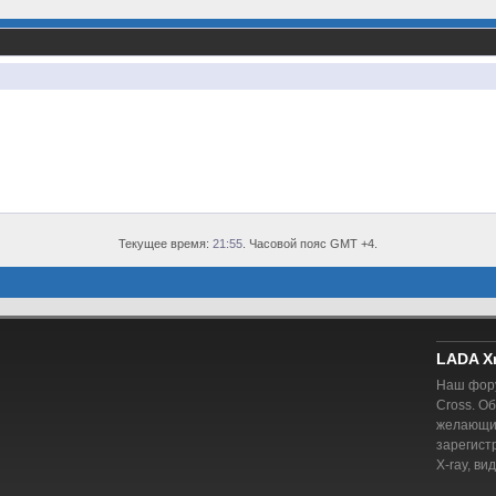
Текущее время:
21:55
. Часовой пояс GMT +4.
LADA X
Наш фору
Cross. О
желающий
зарегист
X-ray, ви