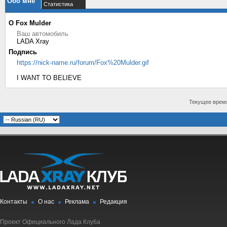
Обо мне
Статистика
О Fox Mulder
Ваш автомобиль
LADA Xray
Подпись
https://nick-name.ru/forum/Fox%20Mulder.gif
I WANT TO BELIEVE
Текущее врем
Контакты
О нас
Реклама
Редакция
Проект Официального Лада Клуба