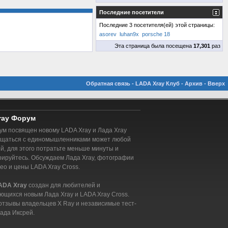
Последние посетители
Последние 3 посетителя(ей) этой страницы:
asorev
luhan9x
porsche 18
Эта страница была посещена
17,301
раз
Обратная связь
-
LADA Xray Клуб
-
Архив
-
Вверх
ray Форум
м посвящен новому LADA Xray и Лада Xray
бщаться с единомышленниками может любой
, для этого потратьте меньше минуты и
рируйтесь. Обсуждаем Лада Xray, фотографии
део и цены LADA Xray Cross.
ADA Xray
создан для любителей и
ющихся новым Лада Xray и LADA Xray Cross.
отзывы владельцев X Ray и независимые тест-
ада Иксрей.