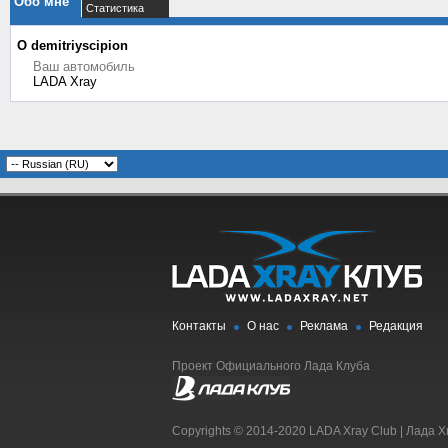
Обо мне
Статистика
О demitriyscipion
Ваш автомобиль
LADA Xray
Контакты
О нас
Реклама
Редакция
Проект Официального Лада Клуба
Copyrights © 2014-2020 LADA Xray Club | Лада X