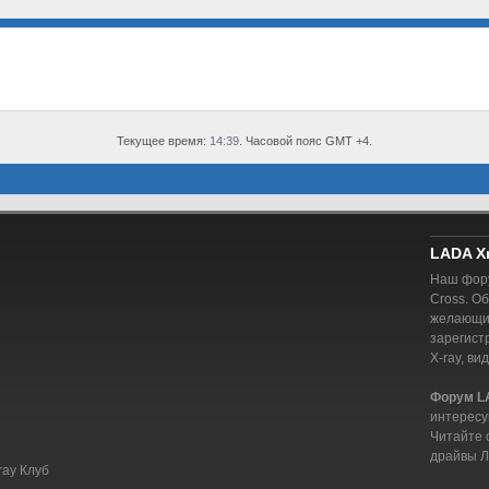
Текущее время:
14:39
. Часовой пояс GMT +4.
LADA X
Наш фору
Cross. О
желающий
зарегист
X-ray, ви
Форум L
интересу
Читайте 
драйвы Л
ray Клуб