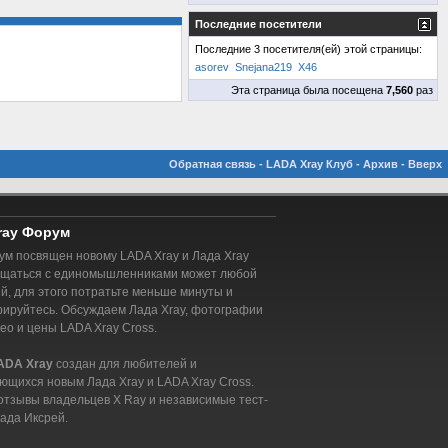
Последние посетители
Последние 3 посетителя(ей) этой страницы:
asorev
Snejana219
X46
Эта страница была посещена
7,560
раз
Обратная связь
-
LADA Xray Клуб
-
Архив
-
Вверх
ray Форум
м посвящен новому LADA Xray и Лада Xray
бщаться с единомышленниками может любой
, для этого потратьте меньше минуты и
рируйтесь. Обсуждаем Лада Xray, фотографии
део и цены LADA Xray Cross.
ADA Xray
создан для любителей и
ющихся новым Лада Xray и LADA Xray Cross.
отзывы владельцев X Ray и независимые тест-
ада Иксрей.