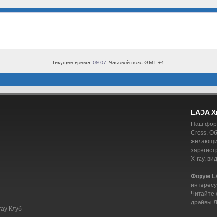
Текущее время:
09:07
. Часовой пояс GMT +4.
LADA X
Наш фору
Cross. О
желающий
зарегист
X-ray, ви
Форум L
интересу
Читайте 
драйвы Л
ray Клуб