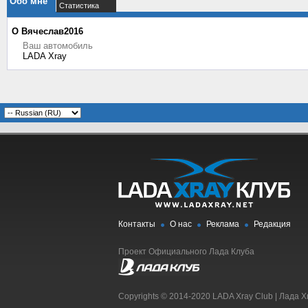
Обо мне
Статистика
О Вячеслав2016
Ваш автомобиль
LADA Xray
Контакты
О нас
Реклама
Редакция
Проект Официального Лада Клуба
Copyrights © 2014-2020 LADA Xray Club | Лада X