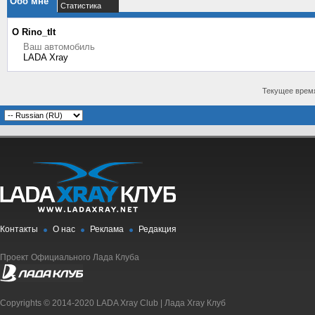
Обо мне
Статистика
О Rino_tlt
Ваш автомобиль
LADA Xray
Текущее врем
Контакты
О нас
Реклама
Редакция
Проект Официального Лада Клуба
Copyrights © 2014-2020 LADA Xray Club | Лада Xray Клуб