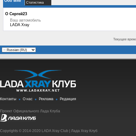
Обо мне
Статистика
О Сергей23
Ваш автомобиль
LADA Xray
Текущее врем
Контакты
О нас
Реклама
Редакция
Проект Официального Лада Клуба
Copyrights © 2014-2020 LADA Xray Club | Лада Xray Клуб