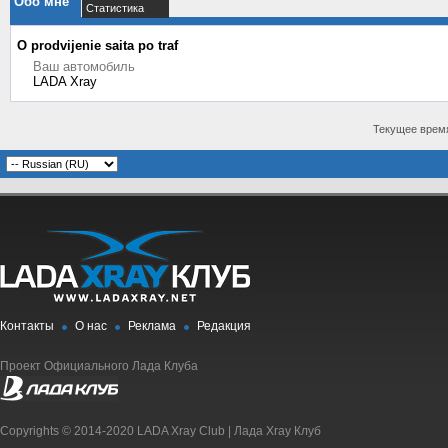
Обо мне
Статистика
О prodvijenie saita po traf
Ваш автомобиль
LADA Xray
Текущее врем
Контакты
О нас
Реклама
Редакция
Проект Официального Лада Клуба
Copyrights © 2014-2020 LADA Xray Club | Лада Xray Клуб