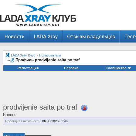
Новости
LADA Xray
Отзывы владельцев
Тест
LADA Xray Клуб
>
Пользователи
Профиль prodvijenie saita po traf
Регистрация
Справка
Сообщество
prodvijenie saita po traf
Banned
Последняя активность:
06.03.2026
02:46