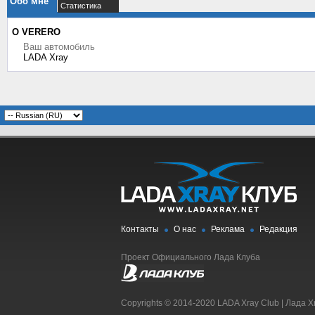
Обо мне
Статистика
О VERERO
Ваш автомобиль
LADA Xray
Контакты
О нас
Реклама
Редакция
Проект Официального Лада Клуба
Copyrights © 2014-2020 LADA Xray Club | Лада X