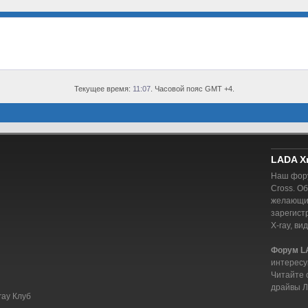
Текущее время:
11:07
. Часовой пояс GMT +4.
LADA X
Наш фору
Cross. О
желающий
зарегист
X-ray, ви
Форум L
интересу
Читайте 
драйвы Л
ray Клуб