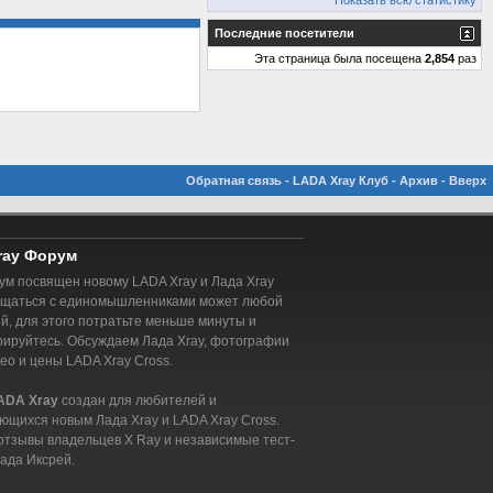
Показать всю статистику
Последние посетители
Эта страница была посещена
2,854
раз
Обратная связь
-
LADA Xray Клуб
-
Архив
-
Вверх
ray Форум
м посвящен новому LADA Xray и Лада Xray
бщаться с единомышленниками может любой
, для этого потратьте меньше минуты и
рируйтесь. Обсуждаем Лада Xray, фотографии
део и цены LADA Xray Cross.
ADA Xray
создан для любителей и
ющихся новым Лада Xray и LADA Xray Cross.
отзывы владельцев X Ray и независимые тест-
ада Иксрей.