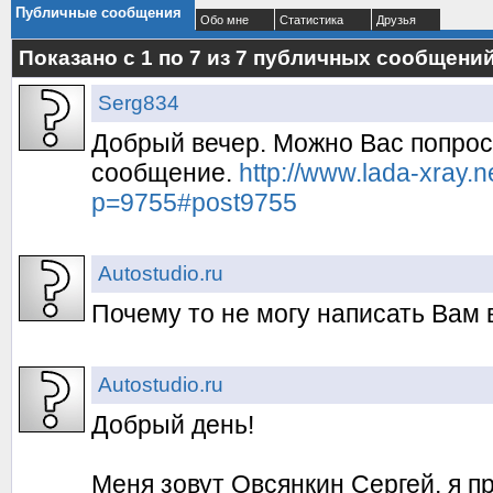
Публичные сообщения
Обо мне
Статистика
Друзья
Показано с 1 по
7
из
7
публичных сообщени
Serg834
Добрый вечер. Можно Вас попрос
сообщение.
http://www.lada-xray.
p=9755#post9755
Autostudio.ru
Почему то не могу написать Вам в
Autostudio.ru
Добрый день!
Меня зовут Овсянкин Сергей, я 