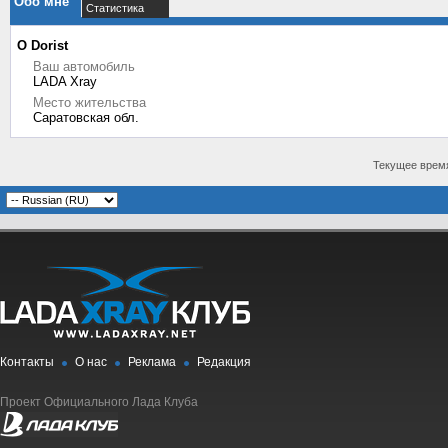
Обо мне
Статистика
О Dorist
Ваш автомобиль
LADA Xray
Место жительства
Саратовская обл.
Текущее врем
Контакты
О нас
Реклама
Редакция
Проект Официального Лада Клуба