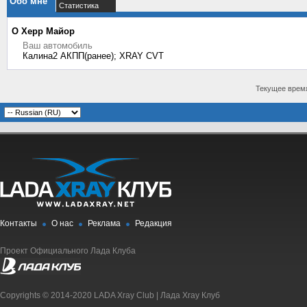
Обо мне
Статистика
О Херр Майор
Ваш автомобиль
Калина2 АКПП(ранее); XRAY CVT
Текущее врем
Контакты
О нас
Реклама
Редакция
Проект Официального Лада Клуба
Copyrights © 2014-2020 LADA Xray Club | Лада Xray Клуб