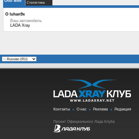
Обо мне
Статистика
О luhan9x
Ваш автомобиль
LADA Xray
Контакты
О нас
Реклама
Редакция
Проект Официального Лада Клуба