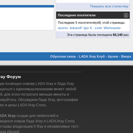
Показать всю статистику
Последние посетители
Последние 5 посетителя(ей) этой страницы:
asorev
bokareff
Igor K.
svett
Wishmaster
Эта страница была посещена
60,140
раз
Обратная связь
-
LADA Xray Клуб
-
Архив
-
Вверх
ray Форум
м посвящен новому LADA Xray и Лада Xray
бщаться с единомышленниками может любой
, для этого потратьте меньше минуты и
рируйтесь. Обсуждаем Лада Xray, фотографии
део и цены LADA Xray Cross.
ADA Xray
создан для любителей и
ющихся новым Лада Xray и LADA Xray Cross.
отзывы владельцев X Ray и независимые тест-
ада Иксрей.