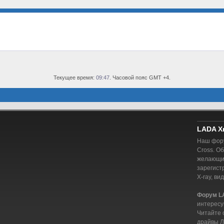
Текущее время:
09:47
. Часовой пояс GMT +4.
LADA X
Наш фору
Cross. О
желающий
зарегист
X-ray, ви
Форум L
интересу
Читайте 
драйвы Л