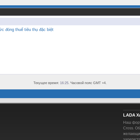
c đóng thuế tiêu thụ đặc biệt
Текущее время:
16:25
. Часовой пояс GMT +4.
LADA X
Наш фору
Cross. О
желающий
зарегист