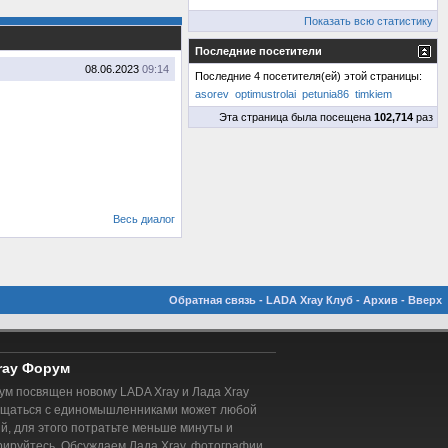
Показать всю статистику
Последние посетители
08.06.2023
09:14
Последние 4 посетителя(ей) этой страницы:
asorev
optimustrolai
petunia86
timkiem
Эта страница была посещена
102,714
раз
Весь диалог
Обратная связь
-
LADA Xray Клуб
-
Архив
-
Вверх
ray Форум
м посвящен новому LADA Xray и Лада Xray
бщаться с единомышленниками может любой
, для этого потратьте меньше минуты и
рируйтесь. Обсуждаем Лада Xray, фотографии