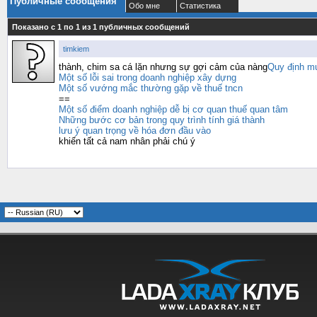
Публичные сообщения
Обо мне
Статистика
Показано с 1 по
1
из
1
публичных сообщений
timkiem
thành, chim sa cá lặn nhưng sự gợi cảm của nàng
Quy định mứ
Một số lỗi sai trong doanh nghiệp xây dựng
Một số vướng mắc thường gặp về thuế tncn
==
Một số điểm doanh nghiệp dễ bị cơ quan thuế quan tâm
Những bước cơ bản trong quy trình tính giá thành
lưu ý quan trọng về hóa đơn đầu vào
khiến tất cả nam nhân phải chú ý