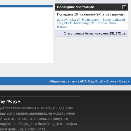
Последние посетители
Последние 10 посетителя(ей) этой страницы:
asorev
bokareff
Haanhazoom
Indus
Ladavod
xrey black
Александр_31
Сергий
Фока
михаил
Эта страница была посещена
131,372
раз
Обратная связь
-
LADA Xray Клуб
-
Архив
-
Вверх
ray Форум
м посвящен новому LADA Xray и Лада Xray
бщаться с единомышленниками может любой
, для этого потратьте меньше минуты и
рируйтесь. Обсуждаем Лада Xray, фотографии
део и цены LADA Xray Cross.