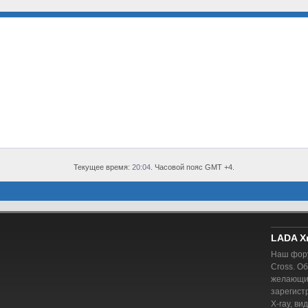
Текущее время:
20:04
. Часовой пояс GMT +4.
LADA X
Наш фору
Cross. О
желающий
зарегист
X-ray, ви