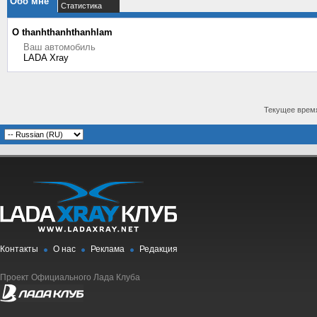
Обо мне
Статистика
О thanhthanhthanhlam
Ваш автомобиль
LADA Xray
Текущее врем
Контакты
О нас
Реклама
Редакция
Проект Официального Лада Клуба