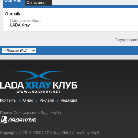
Обо мне
Статистика
О rustik
Ваш автомобиль
LADA Xray
Текущее врем
Контакты
О нас
Реклама
Редакция
Проект Официального Лада Клуба
Copyrights © 2014-2020 LADA Xray Club | Лада Xray Клуб