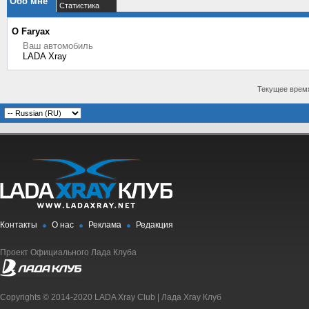
Обо мне
Статистика
О Faryax
Ваш автомобиль
LADA Xray
Текущее врем
Контакты
О нас
Реклама
Редакция
Проект Официального Лада Клуба
Copyrights © 2014-2020 LADA Xray Club | Лада Xray Клуб