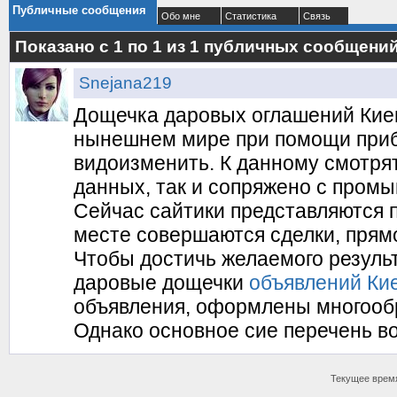
Публичные сообщения
Обо мне
Статистика
Связь
Показано с 1 по
1
из
1
публичных сообщени
Snejana219
Дощечка даровых оглашений Киев
нынешнем мире при помощи при
видоизменить. К данному смотрят
данных, так и сопряжено с пром
Сейчас сайтики представляются 
месте совершаются сделки, прямо
Чтобы достичь желаемого резуль
даровые дощечки
объявлений Ки
объявления, оформлены многоо
Однако основное сие перечень в
Текущее врем