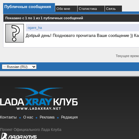
Публичные сообщения
Обо мне
Статистика
Связь
Показано с 1 по
1
из
1
публичных сообщений
ogare_ha
Добрый день! Поздновато прочитала Ваше сообщение )) Ка
Текущее врем
Контакты
О нас
Реклама
Редакция
Проект Официального Лада Клуба