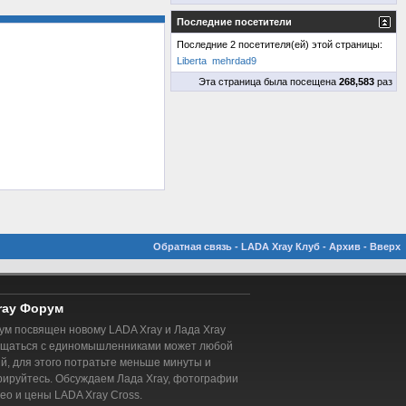
Последние посетители
Последние 2 посетителя(ей) этой страницы:
Liberta
mehrdad9
Эта страница была посещена
268,583
раз
Обратная связь
-
LADA Xray Клуб
-
Архив
-
Вверх
ray Форум
м посвящен новому LADA Xray и Лада Xray
бщаться с единомышленниками может любой
, для этого потратьте меньше минуты и
рируйтесь. Обсуждаем Лада Xray, фотографии
део и цены LADA Xray Cross.