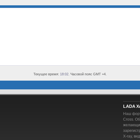
Текущее время:
18:02
. Часовой пояс GMT +4.
LADA X
Наш фору
Cross. О
желающий
зарегист
X-ray, ви