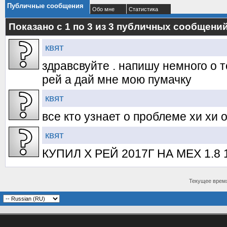
Публичные сообщения
Обо мне
Статистика
Показано с 1 по
3
из
3
публичных сообщени
квят
здравсвуйте . напишу немного о 
рей а дай мне мою пумачку
квят
все кто узнает о проблеме хи хи 
квят
КУПИЛ Х РЕЙ 2017Г НА МЕХ 1.8 12
Текущее врем