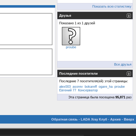
Показать всю статистику
Друзья
Показано 1 из 1 друзей
proube
Все друзья
Последние посетители
Последние 7 посетителя(ей) этой страницы:
alex003
asorev
bokareff
ogare_ha
proube
Евгений 77
Консерватор
Эта страница была посещена
95,871
раз
Обратная связь
-
LADA Xray Клуб
-
Архив
-
Вверх