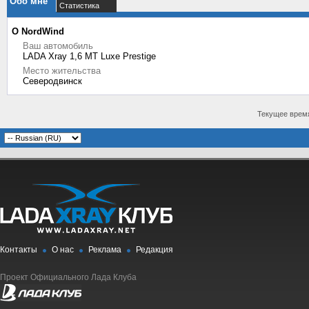
Обо мне
Статистика
О NordWind
Ваш автомобиль
LADA Xray 1,6 MT Luxe Prestige
Место жительства
Северодвинск
Текущее врем
Контакты
О нас
Реклама
Редакция
Проект Официального Лада Клуба