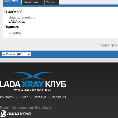
Обо мне
Статистика
Связь
О JoOcnJ8
Ваш автомобиль
LADA Xray
Подпись
id gunny
Текущее врем
Контакты
О нас
Реклама
Редакция
Проект Официального Лада Клуба