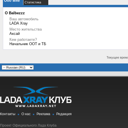
Обо мне
Статистика
О Balbezzz
Ваш автомобиль
LADA Xray
Место жительства
Аксай
Кем работаете?
Начальник ООТ и ТБ
Текущее врем
Контакты
О нас
Реклама
Редакция
Проект Официального Лада Клуба