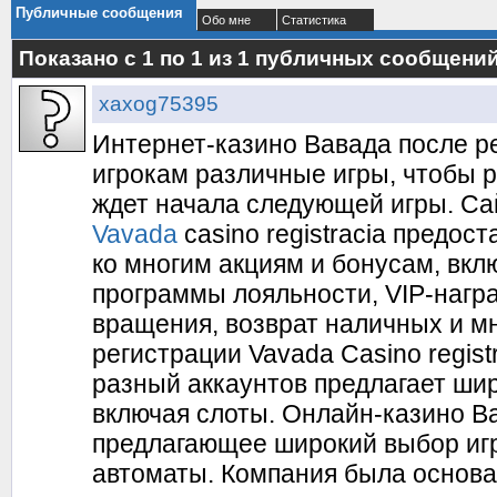
Публичные сообщения
Обо мне
Статистика
Показано с 1 по
1
из
1
публичных сообщени
xaxog75395
Интернет-казино Вавада после р
игрокам различные игры, чтобы р
ждет начала следующей игры. С
Vavada
casino registracia предос
ко многим акциям и бонусам, вк
программы лояльности, VIP-нагр
вращения, возврат наличных и мн
регистрации Vavada Casino regist
разный аккаунтов предлагает шир
включая слоты. Онлайн-казино В
предлагающее широкий выбор игр
автоматы. Компания была основан