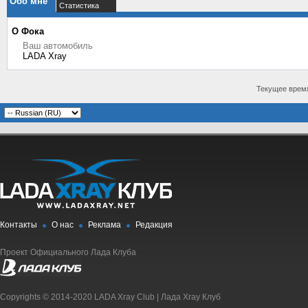
Обо мне
Статистика
О Фока
Ваш автомобиль
LADA Xray
Текущее врем
Контакты
О нас
Реклама
Редакция
Проект Официального Лада Клуба
Copyrights © 2014-2020 LADA Xray Club | Лада Xray Клуб