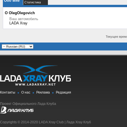
Обо мне
Статистика
О OlegOlegovich
Ваш автомобиль
LADA Xray
Текущее врем
Контакты
О нас
Реклама
Редакция
Проект Официального Лада Клуба
Copyrights © 2014-2020 LADA Xray Club | Лада Xray Клуб