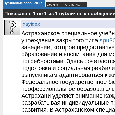
Публичные сообщения
Обо мне
Статистика
Показано с 1 по
1
из
1
публичных сообщени
xayidex
Астраханское специальное учебн
учреждение закрытого типа
spu30
заведение, которое предоставля
образование и воспитание для м
потребностями. Здесь сочетаютс
подготовка и социальная реабили
выпускникам адаптироваться к ж
Федеральное государственное б
профессиональное образователь
Астрахани уделяет внимание ка
разрабатывая индивидуальные п
развития. В Астраханском специ