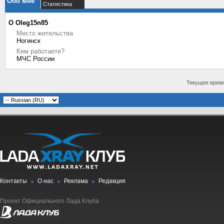
Обо мне
Статистика
О Oleg15n85
Место жительства
Ногинск
Кем работаете?
МЧС России
Текущее врем
Контакты
О нас
Реклама
Редакция
Проект Официального Лада Клуба