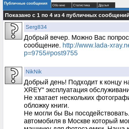
Публичные сообщения
Обо мне
Статистика
Друзья
Показано с 1 по
4
из
4
публичных сообщени
Serg834
Добрый вечер. Можно Вас попрос
сообщение.
http://www.lada-xray.
p=9755#post9755
NikNik
Добрый день! Подходит к концу 
XREY" эксплуатация обслуживани
Не хватает нескольких фотографи
обложку книги.
Не могли бы Вы посодействовать
автомобиля в Москве который мо
машинку для фотосъемки. Наша к