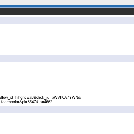
461&flow_id=flihghcwa8&click_id=pWVh6A7YWN&
facebook=&pl=3647&lp=4662