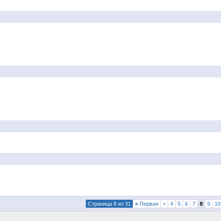
Страница 8 из 31
«
Первая
<
4
5
6
7
8
9
10