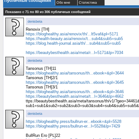
Публичные сообщения
Обо мне
Статистика
Показано с 71 по
80
из
306
публичных сообщений
denisbeta
Renovix [TH]
https://bloghealthy.asia/renovix/th/...lt5vaf&pl=5171
https://health-beauty.asia/renovix/t...sub4&sub5=sub5
https://blog.health-journal.asia/th/...sub4&sub5=sub5
https://beautybesthealth.asia/meta/r...l=5171&lp=7034
denisbeta
Tansonus [TH]11
https://bloghealthy.asia/tansonus/th...ebook=&pl=3644
Tansonus [TH]2/1
https://bloghealthy.asia/tansonus/th...ebook=&pl=3645
Tansonus [TH]3/1
https://bloghealthy.asia/tansonus/th...ebook=&pl=3646
https://beautybesthealth.asia/meta/t...l=3646&lp=4662
ttps://beautybesthealth.asia/meta/tansonus/th/v1/?geo=34
sub1=sub1&sub2=sub2&sub3=sub3&sub4=sub4&sub5=sub5& 
denisbeta
https://bloghealthy.press/bullrun-er...ebook=&pl=5528
https://bloghealthy.press/bullrun-er...l=5528&lp=7429
BullRun Ero [PL]22