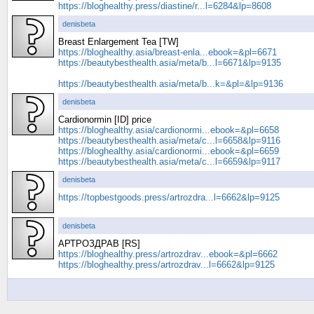
https://bloghealthy.press/diastine/r...l=6284&lp=8608
denisbeta
Breast Enlargement Tea [TW]
https://bloghealthy.asia/breast-enla...ebook=&pl=6671
https://beautybesthealth.asia/meta/b...l=6671&lp=9135
https://beautybesthealth.asia/meta/b...k=&pl=&lp=9136
denisbeta
Cardionormin [ID] price
https://bloghealthy.asia/cardionormi...ebook=&pl=6658
https://beautybesthealth.asia/meta/c...l=6658&lp=9116
https://bloghealthy.asia/cardionormi...ebook=&pl=6659
https://beautybesthealth.asia/meta/c...l=6659&lp=9117
denisbeta
https://topbestgoods.press/artrozdra...l=6662&lp=9125
denisbeta
АРТРОЗДРАВ [RS]
https://bloghealthy.press/artrozdrav...ebook=&pl=6662
https://bloghealthy.press/artrozdrav...l=6662&lp=9125