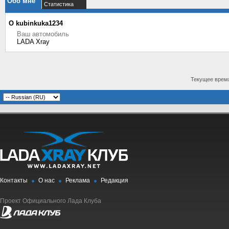
Обо мне
Статистика
О kubinkuka1234
Ваш автомобиль
LADA Xray
Текущее врем
Контакты
О нас
Реклама
Редакция
Проект Официального Лада Клуба