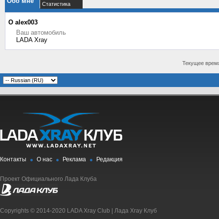
Обо мне
Статистика
О alex003
Ваш автомобиль
LADA Xray
Текущее врем
Контакты
О нас
Реклама
Редакция
Проект Официального Лада Клуба
Copyrights © 2014-2020 LADA Xray Club | Лада Xray Клуб