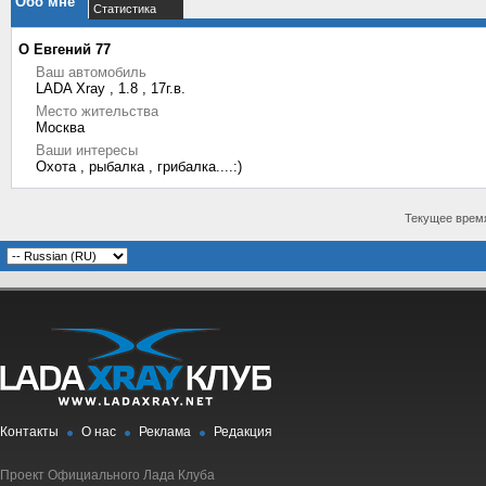
Обо мне
Статистика
О Евгений 77
Ваш автомобиль
LADA Xray , 1.8 , 17г.в.
Место жительства
Москва
Ваши интересы
Охота , рыбалка , грибалка....:)
Текущее врем
Контакты
О нас
Реклама
Редакция
Проект Официального Лада Клуба