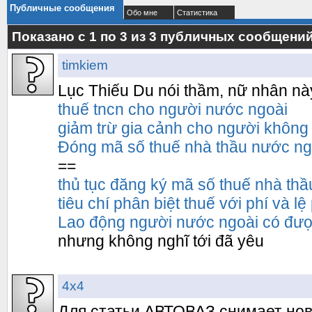
Публичные сообщения
Обо мне
Статистика
Показано с 1 по
3
из
3
публичных сообщени
timkiem
Lục Thiếu Du nói thầm, nữ nhân này
thuế tncn cho người nước ngoài
giảm trừ gia cảnh cho người không
Đóng mã số thuế nhà thầu nước ng
==
thủ tục đăng ký mã số thuế nhà th
tiêu chí phân biệt thuế với phí và lệ
Lao động người nước ngoài có đượ
nhưng không nghĩ tới đã yêu
4х4
Для статьи АВТОВАЗ снимает но