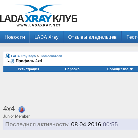
Новости
LADA Xray
Отзывы владельцев
Тест
LADA Xray Клуб
>
Пользователи
Профиль 4х4
Регистрация
Справка
Сообщество
4х4
Junior Member
Последняя активность:
08.04.2016
00:55