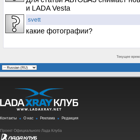
и LADA Vesta
svett
какие фотографии?
Текущее врем
Контакты
О нас
Реклама
Редакция
Проект Официального Лада Клуба