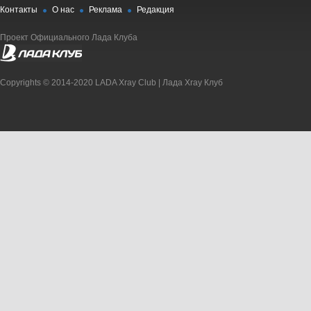
Контакты
О нас
Реклама
Редакция
Проект Официального Лада Клуба
Copyrights © 2014-2020 LADA Xray Club | Лада Xray Клуб