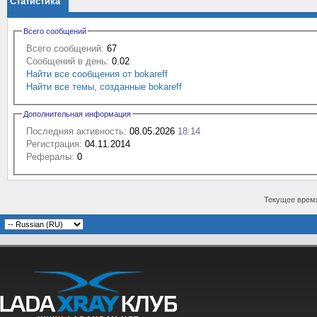
Статистика
Всего сообщений
Всего сообщений:
67
Сообщений в день:
0.02
Найти все сообщения от bokareff
Найти все темы, созданные bokareff
Дополнительная информация
Последняя активность:
08.05.2026
18:14
Регистрация:
04.11.2014
Рефералы:
0
Текущее врем