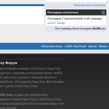
Показать всю статистику
Последние посетители
Последние 2 посетителя(ей) этой страницы:
asorev
Балда
Эта страница была посещена
34,306
раз
Обратная связь
-
LADA Xray Клуб
-
Архив
-
Вверх
ray Форум
м посвящен новому LADA Xray и Лада Xray
бщаться с единомышленниками может любой
, для этого потратьте меньше минуты и
рируйтесь. Обсуждаем Лада Xray, фотографии
део и цены LADA Xray Cross.
ADA Xray
создан для любителей и
ющихся новым Лада Xray и LADA Xray Cross.
отзывы владельцев X Ray и независимые тест-
ада Иксрей.