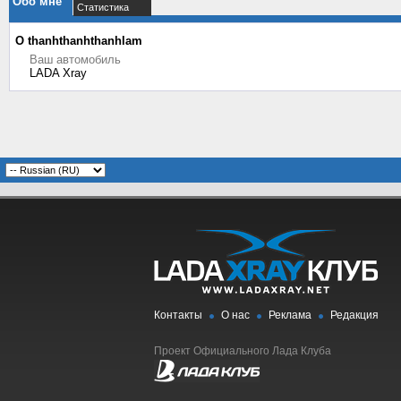
Обо мне
Статистика
О thanhthanhthanhlam
Ваш автомобиль
LADA Xray
Контакты
О нас
Реклама
Редакция
Проект Официального Лада Клуба