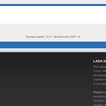
Текущее время:
16:07
. Часовой пояс GMT +4.
LADA X
Наш фору
Cross. О
желающий
зарегист
X-ray, ви
Форум L
интересу
Читайте 
драйвы Л