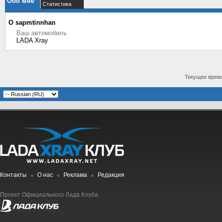
Обо мне
Статистика
О sapmtinnhan
Ваш автомобиль
LADA Xray
Текущее врем
Контакты
О нас
Реклама
Редакция
Проект Официального Лада Клуба