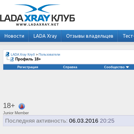
Новости
LADA Xray
Отзывы владельцев
Тест
LADA Xray Клуб
>
Пользователи
Профиль 18+
Регистрация
Справка
Сообщество
18+
Junior Member
Последняя активность:
06.03.2016
20:25