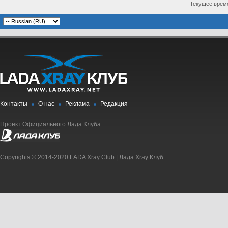
Текущее врем
Контакты
О нас
Реклама
Редакция
Проект Официального Лада Клуба
Copyrights © 2014-2020 LADA Xray Club | Лада Xray Клуб