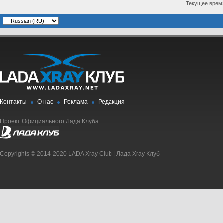
Текущее врем
Контакты
О нас
Реклама
Редакция
Проект Официального Лада Клуба
Copyrights © 2014-2020 LADA Xray Club | Лада Xray Клуб