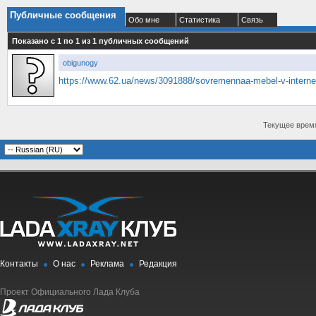
Публичные сообщения
Обо мне
Статистика
Связь
Показано с 1 по
1
из
1
публичных сообщений
obigunogy
https://www.62.ua/news/3091888/sovremennaa-mebel-v-intern
Текущее врем
Контакты
О нас
Реклама
Редакция
Проект Официального Лада Клуба