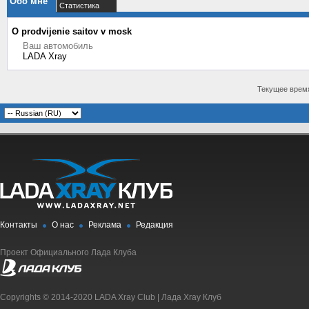
Обо мне
Статистика
О prodvijenie saitov v mosk
Ваш автомобиль
LADA Xray
Текущее врем
Контакты
О нас
Реклама
Редакция
Проект Официального Лада Клуба
Copyrights © 2014-2020 LADA Xray Club | Лада Xray Клуб