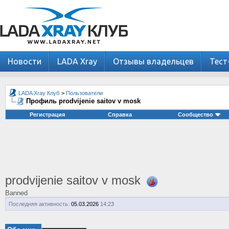
Новости
LADA Xray
Отзывы владельцев
Тест
LADA Xray Клуб
>
Пользователи
Профиль prodvijenie saitov v mosk
Регистрация
Справка
Сообщество
prodvijenie saitov v mosk
Banned
Последняя активность:
05.03.2026
14:23